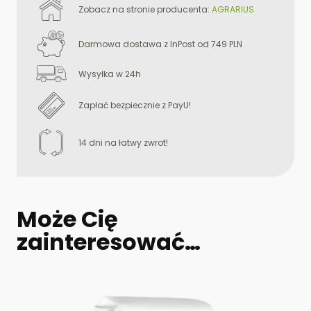
Zobacz na stronie producenta:
AGRARIUS
Darmowa dostawa z InPost od 749 PLN
Wysyłka w 24h
Zapłać bezpiecznie z PayU!
14 dni na łatwy zwrot!
Może Cię
zainteresować…
Ten
produkt
ma