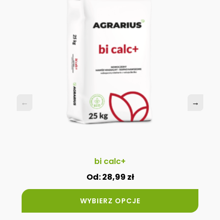
wiele
wariantów.
Opcje
można
wybrać
na
stronie
produktu
←
←
→
→
bi calc+
Od:
28,99
zł
WYBIERZ OPCJE