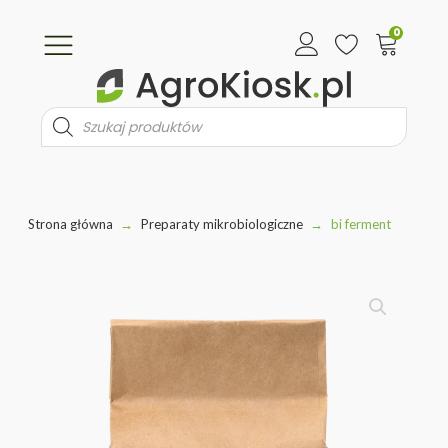
0
Wyszukiwarka
produktów
Strona główna
→
Preparaty mikrobiologiczne
→
bi ferment