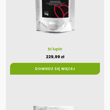
bi lupin
229,99
zł
DOWIEDZ SIĘ WIĘCEJ
Ten
produkt