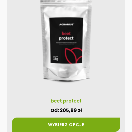
ma
wiele
wariantów.
Opcje
można
wybrać
na
stronie
produktu
beet protect
Od:
205,99
zł
WYBIERZ OPCJE