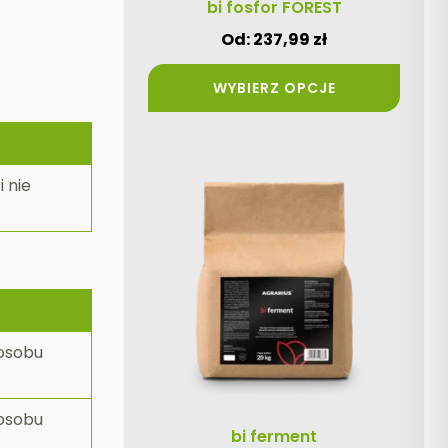
produktu
bi fosfor FOREST
Od:
237,99
zł
WYBIERZ OPCJE
 nie
posobu
posobu
bi ferment