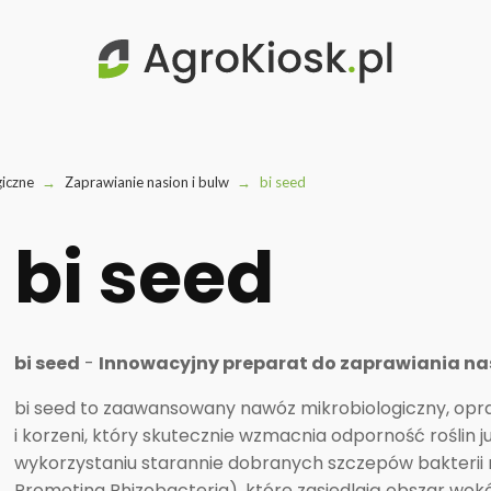
giczne
→
Zaprawianie nasion i bulw
→
bi seed
bi seed
bi seed
-
Innowacyjny preparat do zaprawiania na
bi seed to zaawansowany nawóz mikrobiologiczny, opra
i korzeni, który skutecznie wzmacnia odporność roślin j
wykorzystaniu starannie dobranych szczepów bakteri
Promoting Rhizobacteria), które zasiedlają obszar wokół 