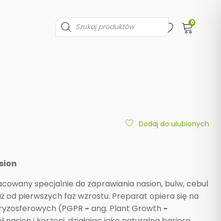
0
Wyszukiwarka
produktów
Dodaj do ulubionych
sion
cowany specjalnie do zaprawiania nasion, bulw, cebul
uż od pierwszych faz wzrostu. Preparat opiera się na
i ryzosferowych (PGPR
-
ang. Plant Growth
-
nasion i korzeni, działając jako naturalna bariera