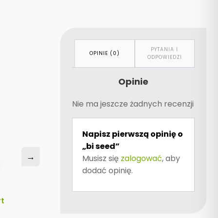
PYTANIA I
OPINIE (0)
ODPOWIEDZI
Opinie
Nie ma jeszcze żadnych recenzji
Napisz pierwszą opinię o
„bi seed”
→
→
Musisz się
zalogować
, aby
dodać opinię.
rt
nanogro forte superstart
ZIEMNIAK - 1 L