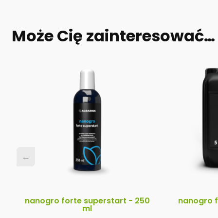
Może Cię zainteresować…
←
←
nanogro forte superstart - 250
nanogro f
ml