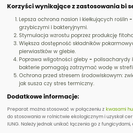
Korzyści wynikające z zastosowania bi s
Lepsza ochrona nasion i kiełkujących roślin
-
grzybiczymi i bakteryjnymi.
Stymulacja wzrostu poprzez produkcję fito
Większa dostępność składników pokarmowych
pierwiastków w glebie.
Poprawa wilgotności gleby
-
polisacharydy 
bakterie pomagają zatrzymać wodę w strefie
Ochrona przed stresem środowiskowym: zwięk
jak susza czy stres termiczny.
Dodatkowe informacje:
Preparat można stosować w połączeniu z
kwasami h
do stosowania w rolnictwie ekologicznym i uzyskał ce
IUNG. Należy jednak unikać łączenia go z fungicydami