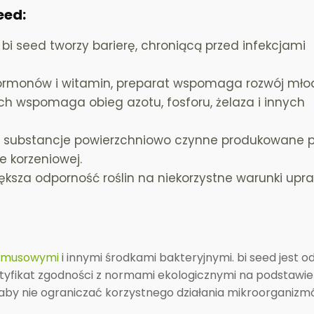
eed:
bi seed tworzy barierę, chroniącą przed infekcjami
hormonów i witamin, preparat wspomaga rozwój młod
 wspomaga obieg azotu, fosforu, żelaza i innych
i substancje powierzchniowo czynne produkowane p
 korzeniowej.
sza odporność roślin na niekorzystne warunki upra
umusowymi
i innymi środkami bakteryjnymi. bi seed jest 
rtyfikat zgodności z normami ekologicznymi na podstawie 
, aby nie ograniczać korzystnego działania mikroorganizm