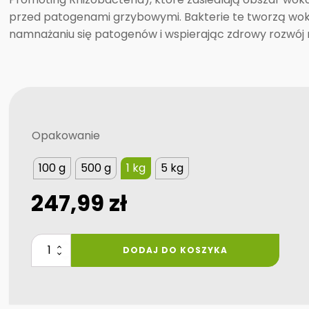
przed patogenami grzybowymi. Bakterie te tworzą wokó
namnażaniu się patogenów i wspierając zdrowy rozwój ro
Opakowanie
100 g
500 g
1 kg
5 kg
247,99
zł
ilość
DODAJ DO KOSZYKA
bi
seed