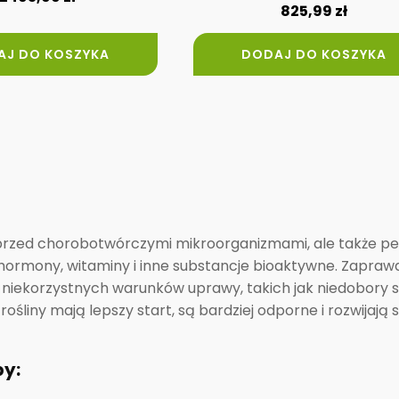
825,99
zł
AJ DO KOSZYKA
DODAJ DO KOSZYKA
 przed chorobotwórczymi mikroorganizmami, ale także peł
ohormony, witaminy i inne substancje bioaktywne. Zapraw
 niekorzystnych warunków uprawy, takich jak niedobory 
iny mają lepszy start, są bardziej odporne i rozwijają si
by: