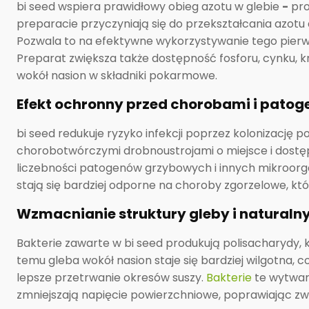
bi seed wspiera prawidłowy obieg azotu w glebie
-
pro
preparacie przyczyniają się do przekształcania azotu
Pozwala to na efektywne wykorzystywanie tego pierw
Preparat zwiększa także dostępność fosforu, cynku, k
wokół nasion w składniki pokarmowe.
Efekt ochronny przed chorobami i patog
bi seed redukuje ryzyko infekcji poprzez kolonizację p
chorobotwórczymi drobnoustrojami o miejsce i dostę
liczebności patogenów grzybowych i innych mikroorgan
stają się bardziej odporne na choroby zgorzelowe, k
Wzmacnianie struktury gleby i natural
Bakterie zawarte w bi seed produkują polisacharydy, 
temu gleba wokół nasion staje się bardziej wilgotna,
lepsze przetrwanie okresów suszy.
Bakterie
te wytwar
zmniejszają napięcie powierzchniowe, poprawiając zwilż