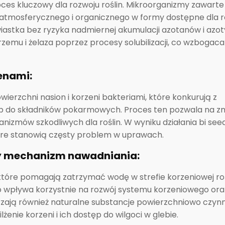
ces kluczowy dla rozwoju roślin. Mikroorganizmy zawarte
 atmosferycznego i organicznego w formy dostępne dla ro
iastka bez ryzyka nadmiernej akumulacji azotanów i azo
rzemu i żelaza poprzez procesy solubilizacji, co wzbogac
enami:
owierzchni nasion i korzeni bakteriami, które konkurują z
p do składników pokarmowych. Proces ten pozwala na zm
izmów szkodliwych dla roślin. W wyniku działania bi seed
tóre stanowią częsty problem w uprawach.
ny mechanizm nawadniania:
które pomagają zatrzymać wodę w strefie korzeniowej rośl
 co wpływa korzystnie na rozwój systemu korzeniowego ora
zają również naturalne substancje powierzchniowo czynn
enie korzeni i ich dostęp do wilgoci w glebie.