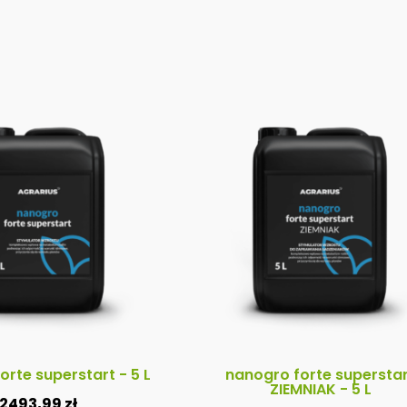
orte superstart - 5 L
nanogro forte supersta
ZIEMNIAK - 5 L
2493,99
zł