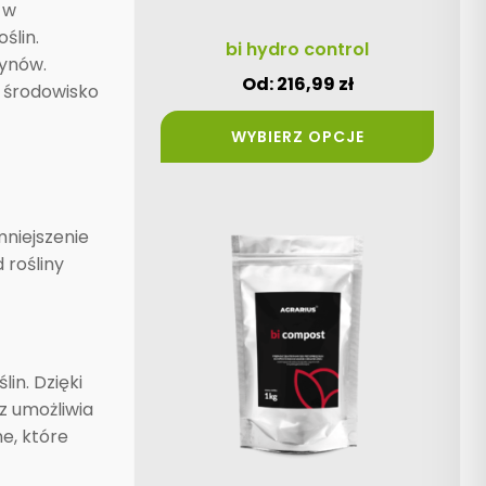
 w
stronie
ślin.
produktu
bi hydro control
tynów.
Od:
216,99
zł
a środowisko
WYBIERZ OPCJE
Ten
niejszenie
produkt
 rośliny
ma
wiele
wariantów.
Opcje
in. Dzięki
można
z umożliwia
wybrać
e, które
na
stronie