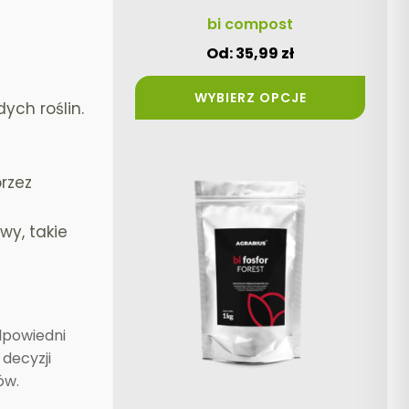
produktu
bi compost
Od:
35,99
zł
WYBIERZ OPCJE
ych roślin.
Ten
rzez
produkt
ma
wy, takie
wiele
wariantów.
Opcje
można
odpowiedni
wybrać
decyzji
na
ów.
stronie