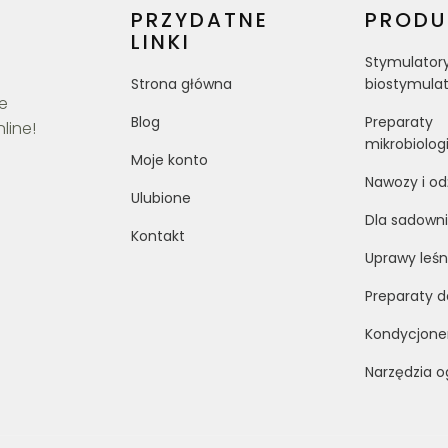
PRZYDATNE
PRODU
LINKI
Stymulatory
Strona główna
biostymula
ce
Blog
Preparaty
line!
mikrobiolog
Moje konto
Nawozy i od
Ulubione
Dla sadown
Kontakt
Uprawy leśne
Preparaty 
Kondycjone
Narzędzia o