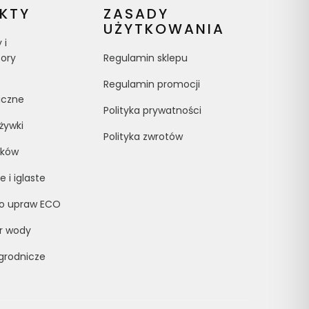
KTY
ZASADY
UŻYTKOWANIA
 i
tory
Regulamin sklepu
Regulamin promocji
iczne
Polityka prywatności
żywki
Polityka zwrotów
ików
 i iglaste
do upraw ECO
r wody
grodnicze