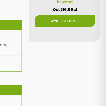
produktu
bi wood
Od:
216,99
zł
WYBIERZ OPCJE
łem,