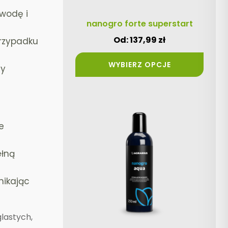
stronie
 wodę i
produktu
nanogro forte superstart
Od:
137,99
zł
przypadku
WYBIERZ OPCJE
zy
Ten
produkt
e
ma
wiele
ełną
wariantów.
Opcje
nikając
można
wybrać
na
lastych,
stronie