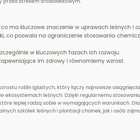
ony przed stresem środowiskowym.
 co ma kluczowe znaczenie w uprawach leśnych i o
iki, co pozwala na ograniczenie stosowania chemic
, szczególnie w kluczowych fazach ich rozwoju.
zapewniające im zdrowy i równomierny wzrost.
tu roślin iglastych, który łączy najnowsze osiągnięcia 
e w ekosystemach leśnych. Dzięki regularnemu stosowani
, które lepiej radzą sobie w wymagających warunkach. Dl
nych szkółek leśnych i plantacji choinek, jak i osób zajm