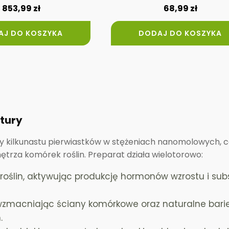
853,99
zł
68,99
zł
AJ DO KOSZYKA
DODAJ DO KOSZYKA
tury
ny kilkunastu pierwiastków w stężeniach nanomolowych, 
trza komórek roślin. Preparat działa wielotorowo:
lin, aktywując produkcję hormonów wzrostu i subs
 wzmacniając ściany komórkowe oraz naturalne bari
.