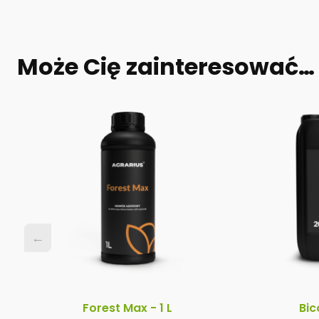
Może Cię zainteresować…
←
←
Forest Max - 1 L
Bic