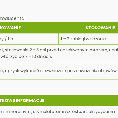
producenta.
KOWANIE
STOSOWANIE
dy / ha
1 – 2 zabiegi w sezonie
eli, stosowanie 2 - 3 dni przed oczekiwanym mrozem, upa
tórzyć po 7 - 10 dniach.
eli, oprysk wykonać niezwłocznie po zauważeniu objawów.
TKOWE INFORMACJE
 mineralnymi, stymulatorami wzrostu, insektycydami i