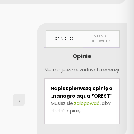
PYTANIA I
OPINIE (0)
ODPOWIEDZI
Opinie
Nie ma jeszcze żadnych recenzji
Napisz pierwszą opinię o
„nanogro aqua FOREST”
→
→
Musisz się
zalogować
, aby
dodać opinię.
bi wood - 1 kg