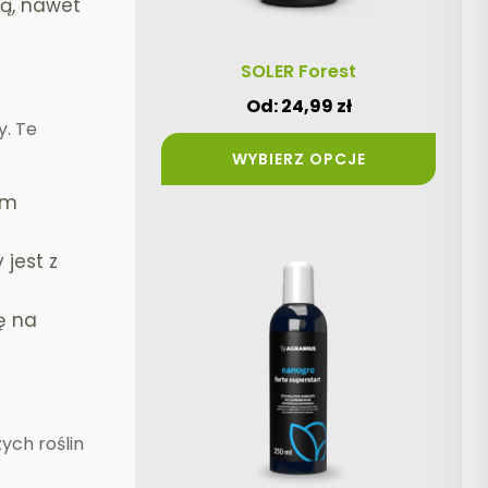
ją, nawet
na
stronie
produktu
SOLER Forest
Od:
24,99
zł
. Te
WYBIERZ OPCJE
em
Ten
jest z
produkt
ma
ę na
wiele
wariantów.
Opcje
można
ych roślin
wybrać
na