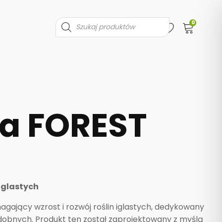
0
Wyszukiwarka
produktów
a FOREST
iglastych
jący wzrost i rozwój roślin iglastych, dedykowany
zdobnych. Produkt ten został zaprojektowany z myślą