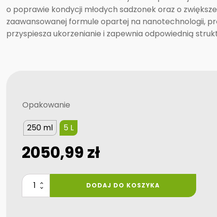
o poprawie kondycji młodych sadzonek oraz o zwiększen
zaawansowanej formule opartej na nanotechnologii, p
przyspiesza ukorzenianie i zapewnia odpowiednią struktu
Opakowanie
250 ml
5 L
2050,99
zł
ilość
DODAJ DO KOSZYKA
nanogro
aqua
FOREST