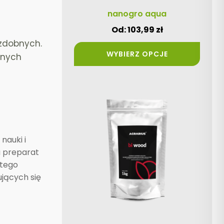
produktu
nanogro aqua
Od:
103,99
zł
zdobnych.
WYBIERZ OPCJE
znych
Ten
produkt
ma
wiele
nauki i
wariantów.
u preparat
Opcje
atego
można
ujących się
wybrać
na
stronie