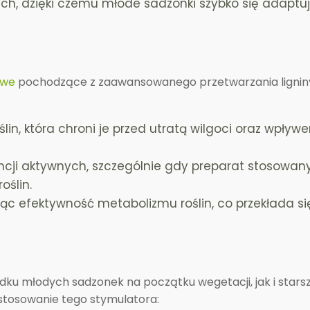
ch, dzięki czemu młode sadzonki szybko się adaptu
owe
pochodzące z zaawansowanego przetwarzania ligniny
in, która chroni je przed utratą wilgoci oraz wpływ
cji aktywnych, szczególnie gdy preparat stosowany 
oślin.
c efektywność metabolizmu roślin, co przekłada si
u młodych sadzonek na początku wegetacji, jak i starsz
stosowanie tego stymulatora: