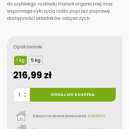
do szybkiego rozkładu materii organicznej oraz
wspomaga cykl życia roślin poprzez poprawę
dostępności składników odżywczych.
Opakowanie
1 kg
5 kg
216,99
zł
ilość
DODAJ DO KOSZYKA
bi
wood
Zobacz na stronie producenta:
AGRARIUS