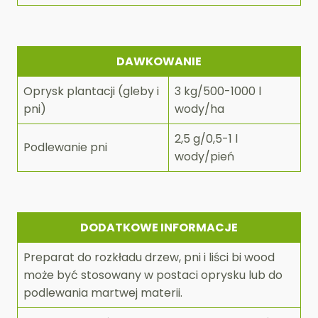
DAWKOWANIE
Oprysk plantacji (gleby i
3 kg/500-1000 l
pni)
wody/ha
2,5 g/0,5-1 l
Podlewanie pni
wody/pień
DODATKOWE INFORMACJE
Preparat do rozkładu drzew, pni i liści bi wood
może być stosowany w postaci oprysku lub do
podlewania martwej materii.