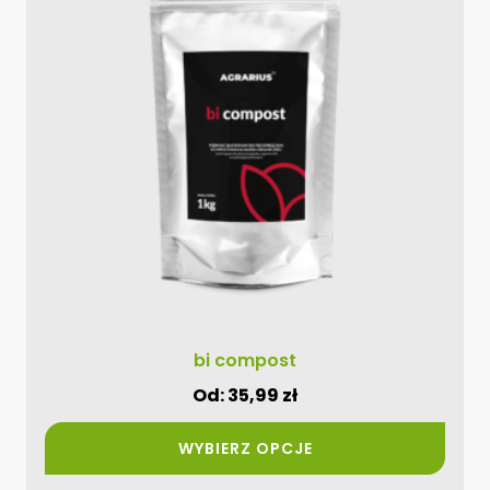
wiele
wariantów.
Opcje
można
wybrać
na
stronie
produktu
bi compost
Od:
35,99
zł
WYBIERZ OPCJE