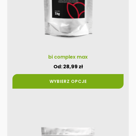
na
stronie
produktu
bi complex max
Od:
28,99
zł
WYBIERZ OPCJE
Ten
produkt
ma