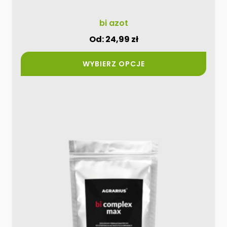
bi azot
Od:
24,99
zł
WYBIERZ OPCJE
Ten
produkt
ma
wiele
wariantów.
Opcje
można
wybrać