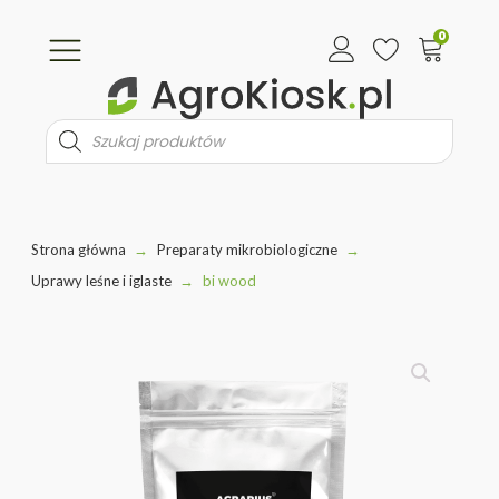
0
Wyszukiwarka
produktów
Strona główna
→
Preparaty mikrobiologiczne
→
Uprawy leśne i iglaste
→
bi wood