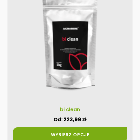
ma
wiele
wariantów.
Opcje
można
wybrać
na
stronie
produktu
bi clean
Od:
223,99
zł
WYBIERZ OPCJE