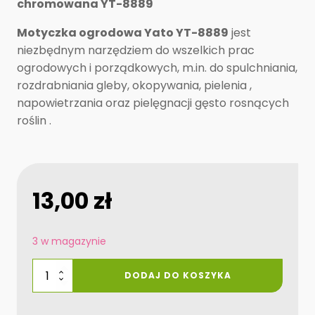
chromowana YT-8889
Motyczka ogrodowa Yato YT-8889
jest
niezbędnym narzędziem do wszelkich prac
ogrodowych i porządkowych, m.in. do spulchniania,
rozdrabniania gleby, okopywania, pielenia ,
napowietrzania oraz pielęgnacji gęsto rosnących
roślin .
13,00
zł
3 w magazynie
ilość
DODAJ DO KOSZYKA
Motyczka
YT-
8889