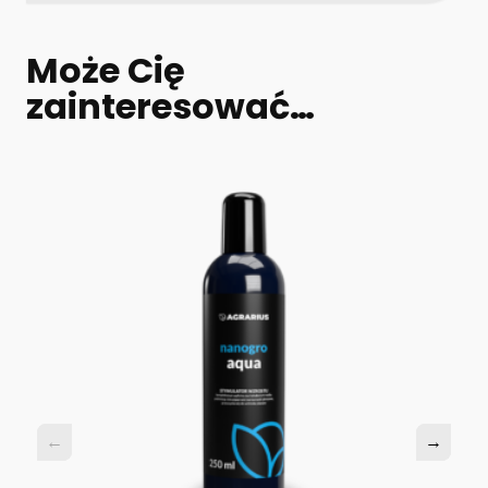
Może Cię
zainteresować…
←
←
→
→