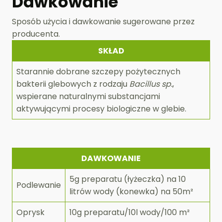
Dawkowanie
Sposób użycia i dawkowanie sugerowane przez
producenta.
SKŁAD
Starannie dobrane szczepy pożytecznych
bakterii glebowych z rodzaju
Bacillus sp.
,
wspierane naturalnymi substancjami
aktywującymi procesy biologiczne w glebie.
DAWKOWANIE
5g preparatu (łyżeczka) na 10
Podlewanie
litrów wody (konewka) na 50m²
Oprysk
10g preparatu/10l wody/100 m²