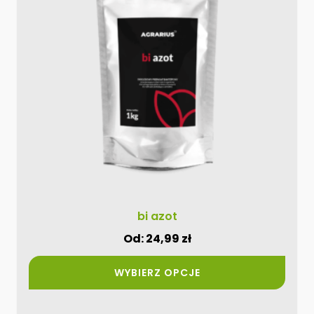
wariantów.
Opcje
można
wybrać
na
stronie
produktu
bi azot
Od:
24,99
zł
WYBIERZ OPCJE