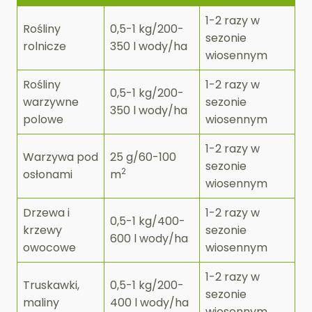
1-2 razy w
Rośliny
0,5-1 kg/200-
sezonie
rolnicze
350 l wody/ha
wiosennym
Rośliny
1-2 razy w
0,5-1 kg/200-
warzywne
sezonie
350 l wody/ha
polowe
wiosennym
1-2 razy w
Warzywa pod
25 g/60-100
sezonie
2
osłonami
m
wiosennym
Drzewa i
1-2 razy w
0,5-1 kg/400-
krzewy
sezonie
600 l wody/ha
owocowe
wiosennym
1-2 razy w
Truskawki,
0,5-1 kg/200-
sezonie
maliny
400 l wody/ha
wiosennym