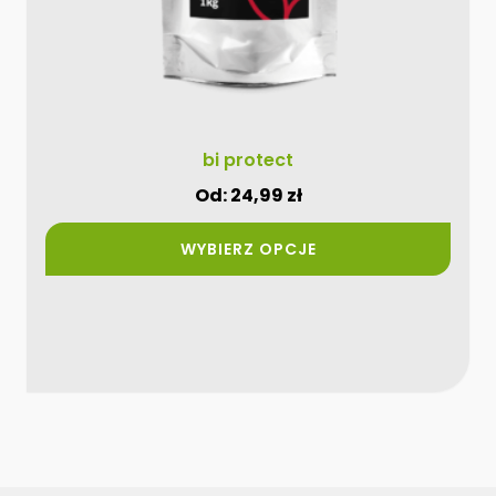
produktu
bi protect
Od:
24,99
zł
WYBIERZ OPCJE