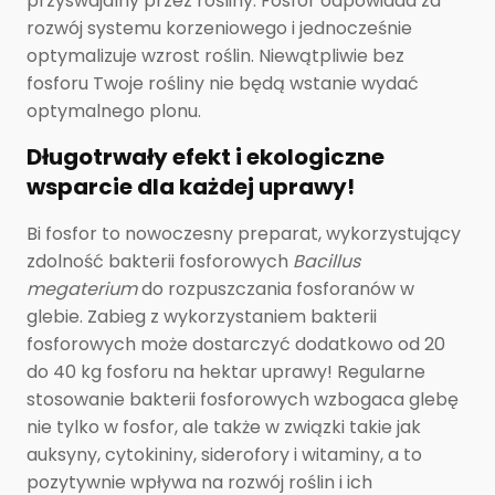
przyswajalny przez rośliny. Fosfor odpowiada za
rozwój systemu korzeniowego i jednocześnie
optymalizuje wzrost roślin. Niewątpliwie bez
fosforu Twoje rośliny nie będą wstanie wydać
optymalnego plonu.
Długotrwały efekt i ekologiczne
wsparcie dla każdej uprawy!
Bi fosfor to nowoczesny preparat, wykorzystujący
zdolność bakterii fosforowych
Bacillus
megaterium
do rozpuszczania fosforanów w
glebie. Zabieg z wykorzystaniem bakterii
fosforowych może dostarczyć dodatkowo od 20
do 40 kg fosforu na hektar uprawy! Regularne
stosowanie bakterii fosforowych wzbogaca glebę
nie tylko w fosfor, ale także w związki takie jak
auksyny, cytokininy, siderofory i witaminy, a to
pozytywnie wpływa na rozwój roślin i ich