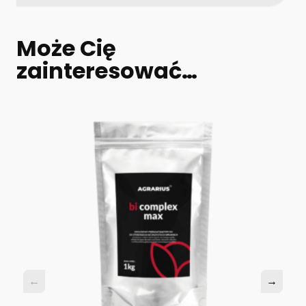
Może Cię
zainteresować…
←
←
→
→