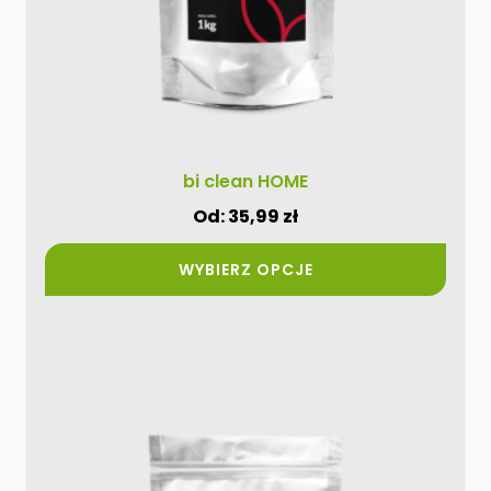
stronie
produktu
bi clean HOME
Od:
35,99
zł
WYBIERZ OPCJE
Ten
produkt
ma
wiele