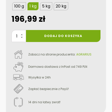
100 g
1 kg
5 kg
20 kg
196,99
zł
ilość
DODAJ DO KOSZYKA
bi
fosfor
Zobacz na stronie producenta:
AGRARIUS
Darmowa dostawa z InPost od 749 PLN
Wysyłka w 24h
Zapłać bezpiecznie z PayU!
14 dni na łatwy zwrot!