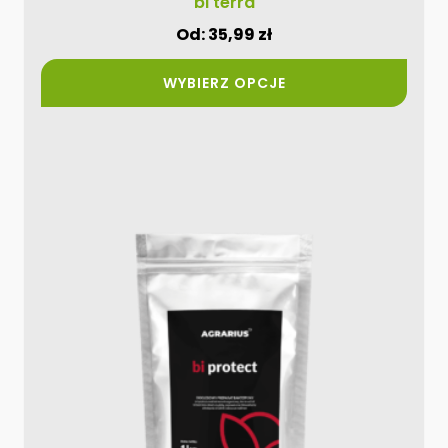
bi terra
Od:
35,99
zł
WYBIERZ OPCJE
Ten
produkt
ma
wiele
wariantów.
Opcje
można
wybrać
na
stronie