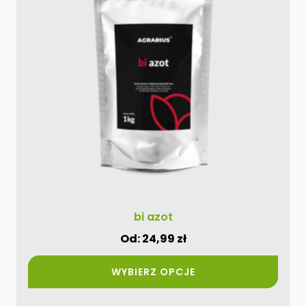
wiele
wariantów.
Opcje
można
wybrać
na
stronie
produktu
bi azot
Od:
24,99
zł
WYBIERZ OPCJE