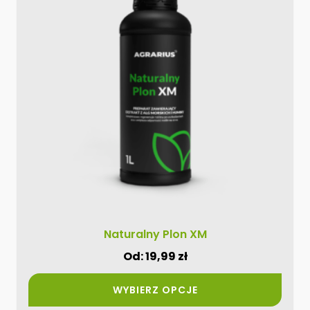
ma
wiele
wariantów.
Opcje
można
wybrać
na
stronie
produktu
Naturalny Plon XM
Od:
19,99
zł
WYBIERZ OPCJE