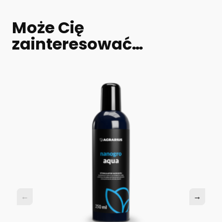
Może Cię
zainteresować…
←
←
→
→