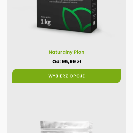
stronie
produktu
Naturalny Plon
Od:
95,99
zł
WYBIERZ OPCJE
Ten
produkt
ma