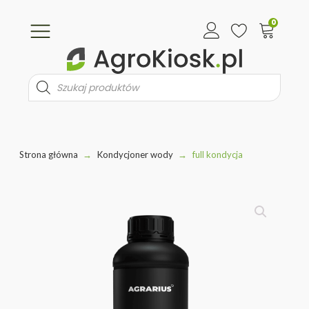
0
Wyszukiwarka
produktów
Strona główna
→
Kondycjoner wody
→
full kondycja