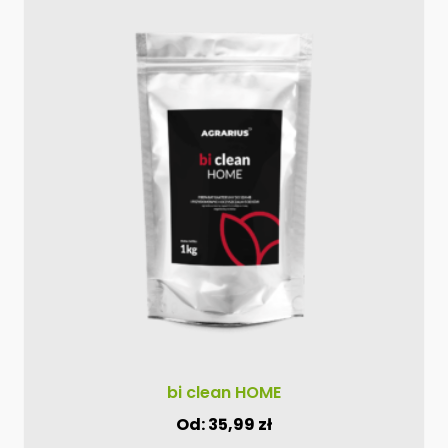
Ten
produkt
ma
wiele
wariantów.
Opcje
można
wybrać
na
stronie
produktu
bi clean HOME
Od:
35,99
zł