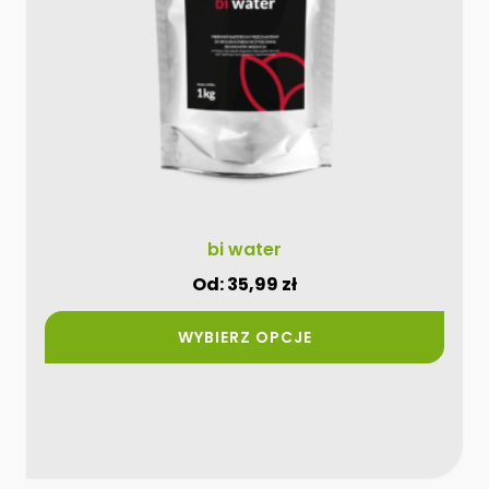
wybrać
na
stronie
produktu
bi water
Od:
35,99
zł
WYBIERZ OPCJE