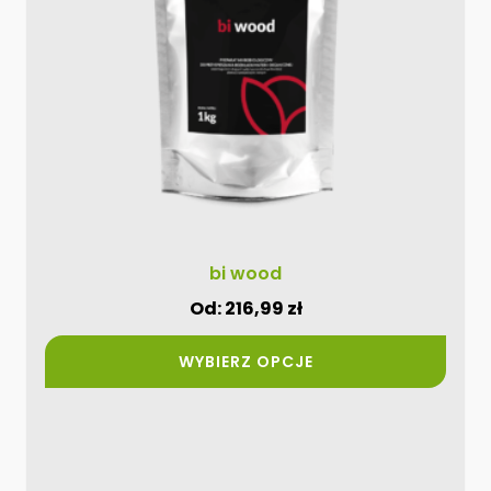
można
wybrać
na
stronie
produktu
bi wood
Od:
216,99
zł
WYBIERZ OPCJE