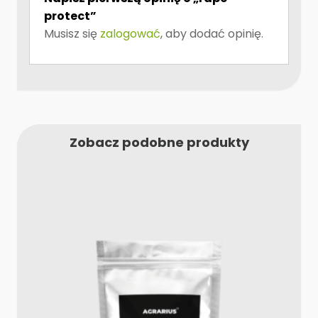
protect”
Musisz się
zalogować
, aby dodać opinię.
Zobacz podobne produkty
Ten
produkt
ma
wiele
wariantów.
Opcje