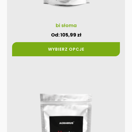
bi słoma
Od:
105,99
zł
WYBIERZ OPCJE
Ten
produkt
ma
wiele
wariantów.
Opcje
można